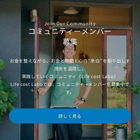
Join Our Community
コミュニティーメンバー
募集
お金を整えながら、お金と時間と心の’’余白’’を創り出しす
技術を活用し、
実践していくコミュニティ〈Life cost Labo〉
Life cost Laboでは、コミュニティーメンバーを募集中で
す。
詳しく見る