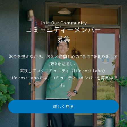
Join Our Community
コミュニティーメンバー
募集
お金を整えながら、お金と時間と心の’’余白’’を創り出しす
技術を活用し、
実践していくコミュニティ〈Life cost Labo〉
Life cost Laboでは、コミュニティーメンバーを募集中で
す。
詳しく見る