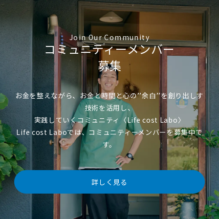
Join Our Community
コミュニティーメンバー
募集
お金を整えながら、お金と時間と心の’’余白’’を創り出しす
技術を活用し、
実践していくコミュニティ〈Life cost Labo〉
Life cost Laboでは、コミュニティーメンバーを募集中で
す。
詳しく見る